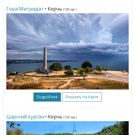
Гора Митридат
• Керчь
(130 км.)
Подробнее
Показать На Карте
Царский курган
• Керчь
(135 км.)