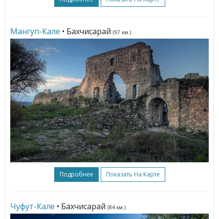
Мангуп-Кале
• Бахчисарай
(97 км.)
Подробнее
Показать На Карте
Чуфут-Кале
• Бахчисарай
(84 км.)