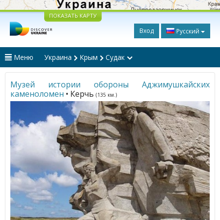
ПОКАЗАТЬ КАРТУ
Вход
Русский
Меню
Украина
Крым
Судак
Музей истории обороны Аджимушкайских
каменоломен
• Керчь
(135 км.)