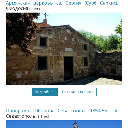
Армянская церковь св. Сергия (Сурб Саркис)
•
Феодосия
(38 км.)
Подробнее
Показать На Карте
Панорама «Оборона Севастополя 1854-55 гг.»
•
Севастополь
(118 км.)