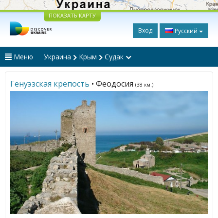
ПОКАЗАТЬ КАРТУ
Вход
Русский
Меню
Украина
Крым
Судак
Генуэзская крепость
• Феодосия
(38 км.)