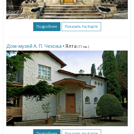
Подробнее
Показать На Карте
Дом-музей А. П. Чехова
• Ялта
(77 км.)
Подробнее
Показать На Карте