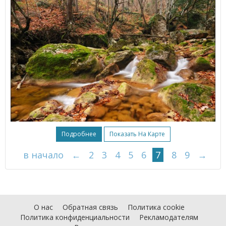
Подробнее
Показать На Карте
в начало
←
2
3
4
5
6
7
8
9
→
О нас
Обратная связь
Политика cookie
Политика конфиденциальности
Рекламодателям