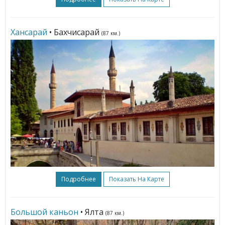
Хансарай
• Бахчисарай
(87 км.)
Подробнее
Показать На Карте
Большой каньон
• Ялта
(87 км.)