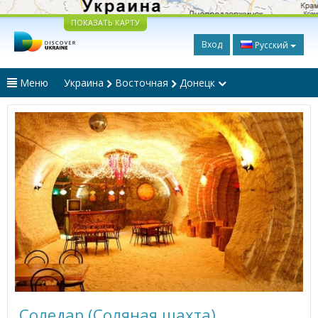
ПОКАЗАТЬ КАРТУ
Вход
Русский
Меню
Украина
Восточная
Донецк
Соледар (Соляная шахта)