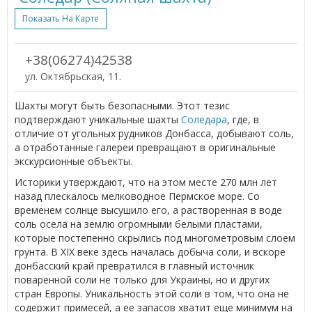
Показать На Карте
+38(06274)42538
ул. Октябрьская, 11.
Шахты могут быть безопасными. Этот тезис
подтверждают уникальные шахты
Соледара
, где, в
отличие от угольных рудников Донбасса, добывают соль,
а отработанные галереи превращают в оригинальные
экскурсионные объекты.
Историки утверждают, что на этом месте 270 млн лет
назад плескалось мелководное Пермское море. Со
временем солнце высушило его, а растворенная в воде
соль осела на землю огромными белыми пластами,
которые постепенно скрылись под многометровым слоем
грунта. В XIX веке здесь началась добыча соли, и вскоре
донбасский край превратился в главный источник
поваренной соли не только для Украины, но и других
стран Европы. Уникальность этой соли в том, что она не
содержит примесей, а ее запасов хватит еще минимум на