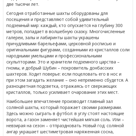
две тысячи лет.
Сегодня отработанные шахты оборудованы для
посещения и представляют собой удивительный
подземный мир: каждый, кто опускается на глубину 300
метров, попадает в волшебную сказку. Многочисленные
галереи, залы и лабиринты шахты украшены
причудливыми барельефами, церковной росписью и
оригинальными фигурами, созданными из кристаллов соли
народными умельцами и профессиональными
скульпторами. Это и хранители подземного царства –
гномы, и добрый Шубин – покровитель донбасских
шахтеров. Ходит поверье: если поцеловать его в нос и
при этом загадать желание – оно непременно сбудется. А
разноцветная подсветка, отражаясь от сверкающих
кристаллов, только усиливает очарование этих мест.
Наибольшее впечатление производит главный зал
соляной шахты, который поражает своими размерами.
Здесь можно сыграть в футбол: в углу стоят настоящие
ворота, а газон заменяет чистейшая мягкая соль. Или –
невзирая на сезон – отпраздновать Новый год: соляной
ангар украшает шестиметровая наряженная сосна,