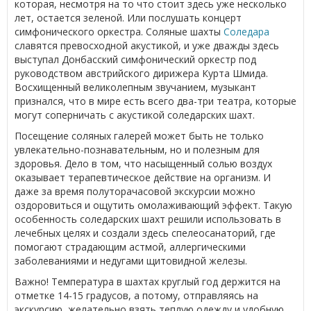
которая, несмотря на то что стоит здесь уже несколько
лет, остается зеленой. Или послушать концерт
симфонического оркестра. Соляные шахты
Соледара
славятся превосходной акустикой, и уже дважды здесь
выступал Донбасский симфонический оркестр под
руководством австрийского дирижера Курта Шмида.
Восхищенный великолепным звучанием, музыкант
признался, что в мире есть всего два-три театра, которые
могут соперничать с акустикой соледарских шахт.
Посещение соляных галерей может быть не только
увлекательно-познавательным, но и полезным для
здоровья. Дело в том, что насыщенный солью воздух
оказывает терапевтическое действие на организм. И
даже за время полуторачасовой экскурсии можно
оздоровиться и ощутить омолаживающий эффект. Такую
особенность соледарских шахт решили использовать в
лечебных целях и создали здесь спелеосанаторий, где
помогают страдающим астмой, аллергическими
заболеваниями и недугами щитовидной железы.
Важно! Температура в шахтах круглый год держится на
отметке 14-15 градусов, а потому, отправляясь на
экскурсию, желательно взять теплую одежду и удобную