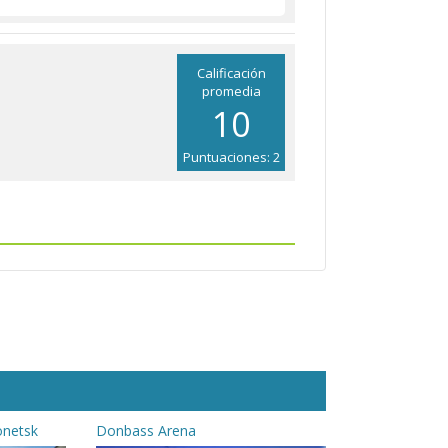
Calificación
promedia
10
Puntuaciones: 2
onetsk
Donbass Arena