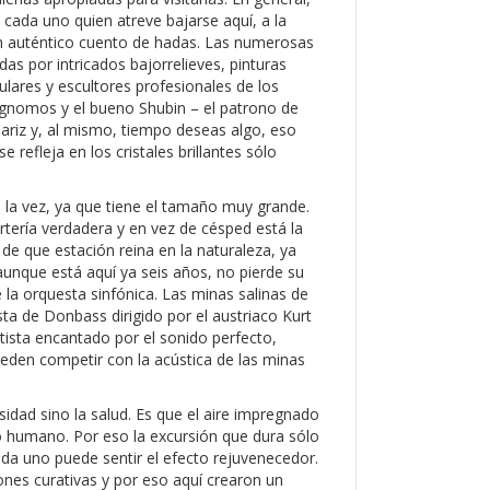
cada uno quien atreve bajarse aquí, a la
n auténtico cuento de hadas. Las numerosas
as por intricados bajorrelieves, pinturas
ulares y escultores profesionales de los
 – gnomos y el bueno Shubin – el patrono de
nariz y, al mismo, tiempo deseas algo, eso
e refleja en los cristales brillantes sólo
 a la vez, ya que tiene el tamaño muy grande.
rtería verdadera y en vez de césped está la
de que estación reina en la naturaleza, ya
aunque está aquí ya seis años, no pierde su
e la orquesta sinfónica. Las minas salinas de
ta de Donbass dirigido por el austriaco Kurt
rtista encantado por el sonido perfecto,
eden competir con la acústica de las minas
osidad sino la salud. Es que el aire impregnado
o humano. Por eso la excursión que dura sólo
ada uno puede sentir el efecto rejuvenecedor.
nes curativas y por eso aquí crearon un