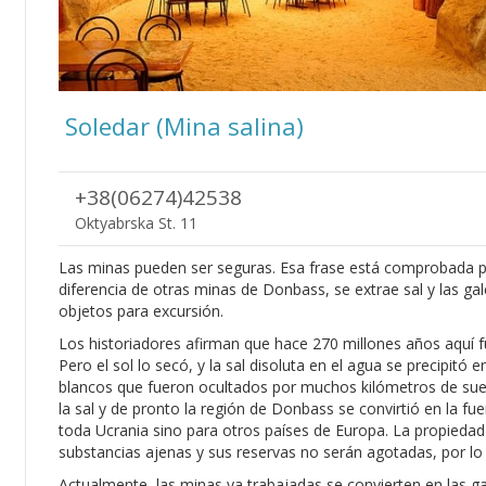
Soledar (Mina salina)
+38(06274)42538
Oktyabrska St. 11
Las minas pueden ser seguras. Esa frase está comprobada p
diferencia de otras minas de Donbass, se extrae sal y las gal
objetos para excursión.
Los historiadores afirman que hace 270 millones años aquí
Pero el sol lo secó, y la sal disoluta en el agua se precipitó 
blancos que fueron ocultados por muchos kilómetros de suelo
la sal y de pronto la región de Donbass se convirtió en la fu
toda Ucrania sino para otros países de Europa. La propiedad 
substancias ajenas y sus reservas no serán agotadas, por lo
Actualmente, las minas ya trabajadas se convierten en las gal