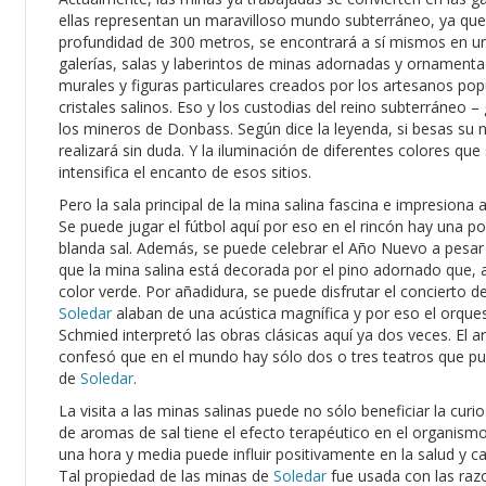
ellas representan un maravilloso mundo subterráneo, ya que 
profundidad de 300 metros, se encontrará a sí mismos en u
galerías, salas y laberintos de minas adornadas y ornamentad
murales y figuras particulares creados por los artesanos pop
cristales salinos. Eso y los custodias del reino subterráneo
los mineros de Donbass. Según dice la leyenda, si besas su 
realizará sin duda. Y la iluminación de diferentes colores que s
intensifica el encanto de esos sitios.
Pero la sala principal de la mina salina fascina e impresiona
Se puede jugar el fútbol aquí por eso en el rincón hay una po
blanda sal. Además, se puede celebrar el Año Nuevo a pesar 
que la mina salina está decorada por el pino adornado que, 
color verde. Por añadidura, se puede disfrutar el concierto d
Soledar
alaban de una acústica magnífica y por eso el orques
Schmied interpretó las obras clásicas aquí ya dos veces. El a
confesó que en el mundo hay sólo dos o tres teatros que pu
de
Soledar
.
La visita a las minas salinas puede no sólo beneficiar la curi
de aromas de sal tiene el efecto terapéutico en el organism
una hora y media puede influir positivamente en la salud y c
Tal propiedad de las minas de
Soledar
fue usada con las razo