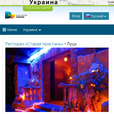
ПОКАЗАТЬ КАРТУ
Вход
Русский
Меню
Украина
Ресторан «Старая пристань»
• Луцк