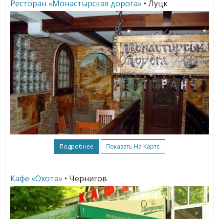
Ресторан «Монастырская дорога»
• Луцк
Подробнее
Показать На Карте
Кафе «Охота»
• Чернигов