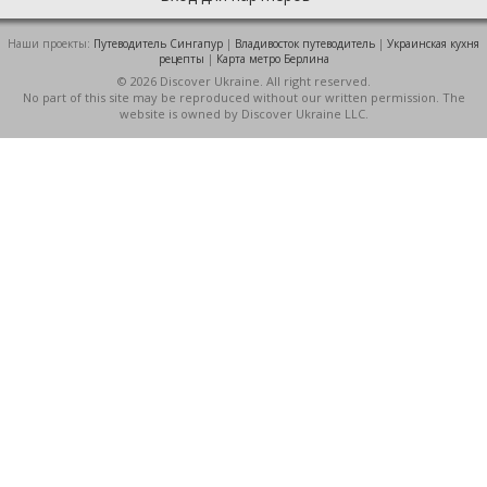
Наши проекты:
Путеводитель Сингапур
|
Владивосток путеводитель
|
Украинская кухня
рецепты
|
Карта метро Берлина
© 2026 Discover Ukraine. All right reserved.
No part of this site may be reproduced without our written permission. The
website is owned by Discover Ukraine LLC.