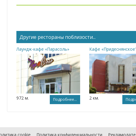
Другие рестораны поблизости...
Лаундж-кафе «Парасоль»
Кафе «Придеснянское
972 м.
2 км.
Подробнее...
Подро
олитика cookie
Политика конфиденциальности
Рекламодате