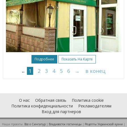
Подробнее
Показать На Карте
1
2
3
4
5
6
→
в конец
←
О нас
Обратная связь
Политика cookie
Политика конфиденциальности
Рекламодателям
Вход для партнеров
Наши проекты:
Все о Cингапур
|
Владивосток гостиницы
|
Рецепты Украинской кухни
|