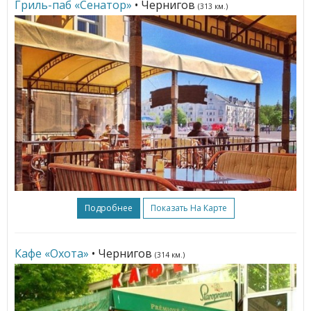
Гриль-паб «Сенатор»
• Чернигов
(313 км.)
Подробнее
Показать На Карте
Кафе «Охота»
• Чернигов
(314 км.)