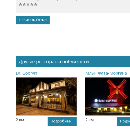
Написать Отзыв
Другие рестораны поблизости...
Dr. Goorvin
Млын Фата-Моргана
2 км.
2 км.
Подробнее...
Подро