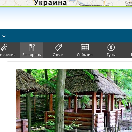
а
влечения
Рестораны
Отели
События
Туры