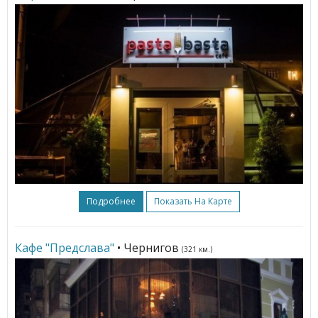
Подробнее
Показать На Карте
Кафе "Предслава"
• Чернигов
(321 км.)