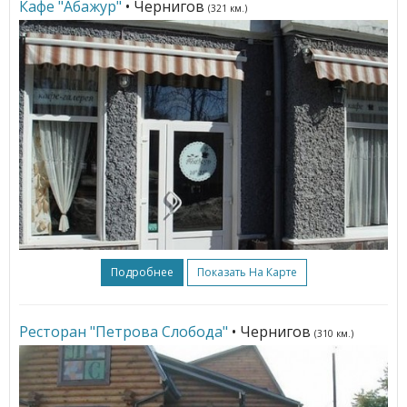
Кафе "Абажур"
• Чернигов
(321 км.)
Подробнее
Показать На Карте
Ресторан "Петрова Слобода"
• Чернигов
(310 км.)