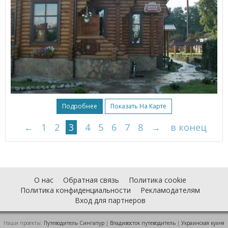
Подробнее
Показать На Карте
←
1
2
3
4
5
6
7
8
→
в конец
О нас
Обратная связь
Политика cookie
Политика конфиденциальности
Рекламодателям
Вход для партнеров
Наши проекты:
Путеводитель Сингапур
|
Владивосток путеводитель
|
Украинская кухня