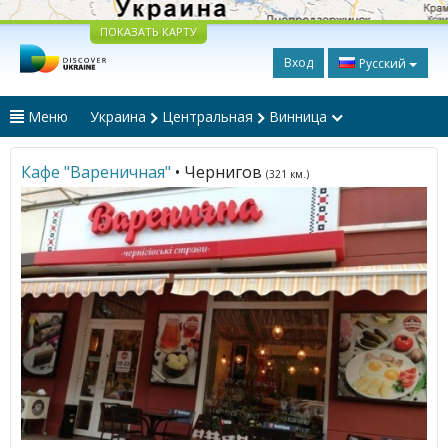
ПОКАЗАТЬ КАРТУ
Вход
Русский
Меню
Украина
Центральная
Винница
Кафе "Вареничная"
• Чернигов
(321 км.)