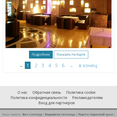
Подробнее
Показать На Карте
1
2
3
4
5
6
→
в конец
←
О нас
Обратная связь
Политика cookie
Политика конфиденциальности
Рекламодателям
Вход для партнеров
Наши проекты:
Все о Cингапур
|
Владивосток гостиницы
|
Рецепты Украинской кухни
|