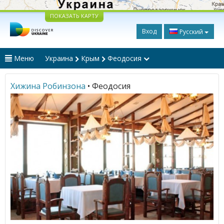
ПОКАЗАТЬ КАРТУ
Вход
Русский
Меню
Украина
Крым
Феодосия
Хижина Робинзона
• Феодосия