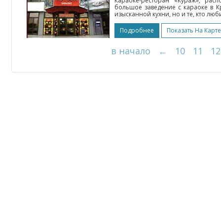
Караоке-ресторан «Кураж», рас
большое заведение с караоке в К
изысканной кухни, но и те, кто лю
Подробнее
Показать На Карте
в начало
←
10
11
12