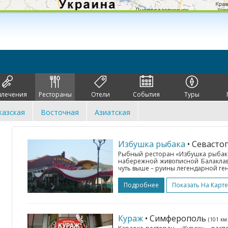
влечения
Рестораны
Отели
События
Туры
казская
Восточная
Азиатская
Избушка рыбака
• Севаст
Рыбный ресторан «Избушка рыбака
набережной живописной Балаклавы.
чуть выше – руины легендарной ген
Подробнее
Показать На Карте
Кураж
• Симферополь
(101 км.