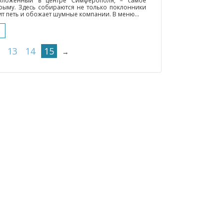
положенный в центре Симферополя, – самое
рыму. Здесь собираются не только поклонники
бит петь и обожает шумные компании. В меню...
13
14
15
→