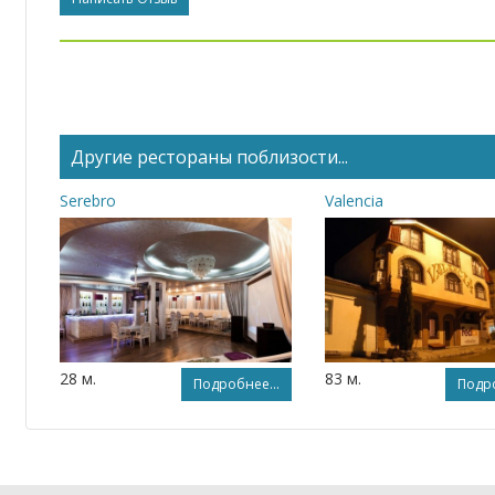
Другие рестораны поблизости...
Serebro
Valencia
28 м.
83 м.
Подробнее...
Подро