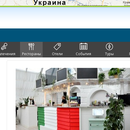
влечения
Рестораны
Отели
События
Туры