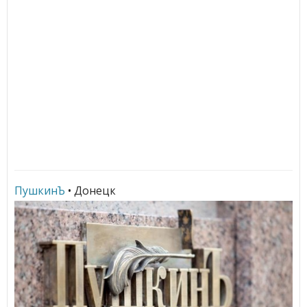
ПушкинЪ
• Донецк