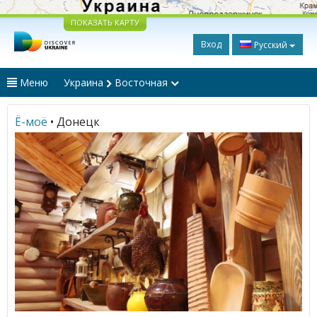
ПОКАЗАТЬ КАРТУ
Вход
Русский
Меню
Украина
Восточная
Ё-моё
• Донецк