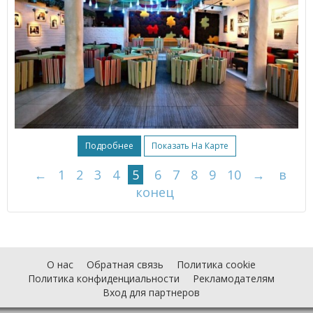
Подробнее
Показать На Карте
←
1
2
3
4
5
6
7
8
9
10
→
в
конец
О нас
Обратная связь
Политика cookie
Политика конфиденциальности
Рекламодателям
Вход для партнеров