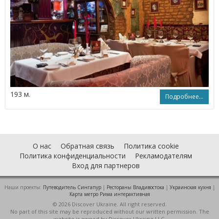
193 м.
Подробнее...
О нас
Обратная связь
Политика cookie
Политика конфиденциальности
Рекламодателям
Вход для партнеров
Наши проекты:
Путеводитель Сингапур
|
Рестораны Владивостока
|
Украинская кухня
|
Карта метро Рима интерактивная
© 2026 Discover Ukraine. All right reserved.
No part of this site may be reproduced without our written permission. The
website is owned by Discover Ukraine LLC.