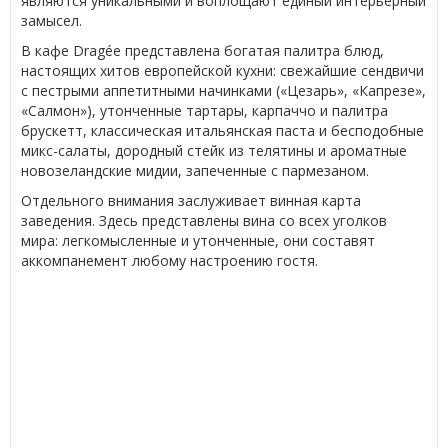
являются уникальными и воплощают единый интерьерный
замысел.
В кафе Dragée представлена богатая палитра блюд,
настоящих хитов европейской кухни: свежайшие сендвичи
с пестрыми аппетитными начинками («Цезарь», «Капрезе»,
«Салмон»), утонченные тартары, карпаччо и палитра
брускетт, классическая итальянская паста и бесподобные
микс-салаты, дородный стейк из телятины и ароматные
новозеландские мидии, запеченные с пармезаном.
Отдельного внимания заслуживает винная карта
заведения. Здесь представлены вина со всех уголков
мира: легкомысленные и утонченные, они составят
аккомпанемент любому настроению гостя.