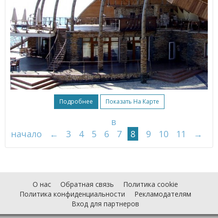
Подробнее
Показать На Карте
в
начало
←
3
4
5
6
7
8
9
10
11
→
О нас
Обратная связь
Политика cookie
Политика конфиденциальности
Рекламодателям
Вход для партнеров