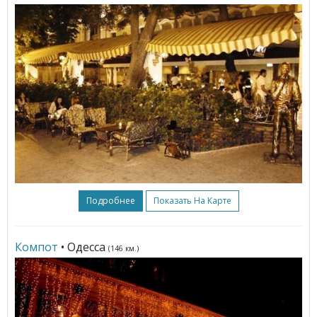
Подробнее
Показать На Карте
Компот
• Одесса
(146 км.)