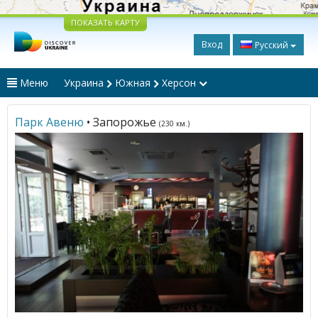
ПОКАЗАТЬ КАРТУ
Вход
Русский
Меню
Украина
Южная
Херсон
Парк Авеню
• Запорожье
(230 км.)