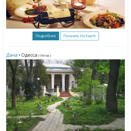
Подробнее
Показать На Карте
Дача
• Одесса
(144 км.)