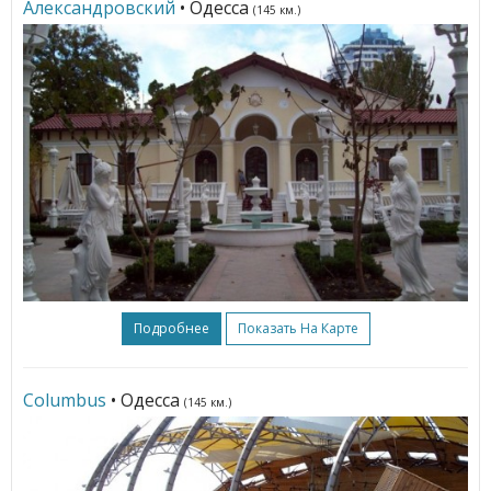
Александровский
• Одесса
(145 км.)
Подробнее
Показать На Карте
Columbus
• Одесса
(145 км.)