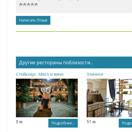
Написать Отзыв
Другие рестораны поблизости...
Стейкхаус. Мясо и вино
Злачное
0 м.
51 м.
Подробнее...
Подро