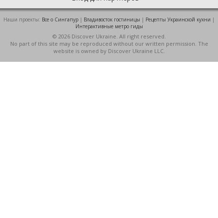
Наши проекты:
Все о Cингапур
|
Владивосток гостиницы
|
Рецепты Украинской кухни
|
Интерактивные метро гиды
© 2026 Discover Ukraine. All right reserved.
No part of this site may be reproduced without our written permission. The
website is owned by Discover Ukraine LLC.