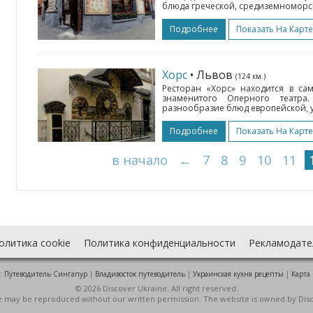
блюда греческой, средиземноморско
Подробнее
Показать На Карте
Хорс
• Львов
(124 км.)
Ресторан «Хорс» находится в са
знаменитого Оперного театр
разнообразие блюд европейской, ук
Подробнее
Показать На Карте
в начало
←
7
8
9
10
11
олитика cookie
Политика конфиденциальности
Рекламодате
:
Путеводитель Сингапур
|
Владивосток путеводитель
|
Украинская кухня рецепты
|
Карта
© 2026 Discover Ukraine. All right reserved.
ite may be reproduced without our written permission. The website is owned by Dis