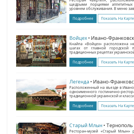
Ресторан «Вертеп», расположе
щедрыми порциями аппетитных
уровнем обслуживания. В меню зав
Подробнее
Показать На Карте
Войцех
• Ивано-Франковс
Кнайпа «Войцех» расположена не
шагах от главной городской п
традиционных рецептах украинской
Подробнее
Показать На Карте
Легенда
• Ивано-Франков
Расположенный на въезде в Ивано-
одноименного гостинично-рестор
традиционной украинской и класси
Подробнее
Показать На Карте
Старый Млын
• Тернополь
Ресторан-музей «Старый Млын» р