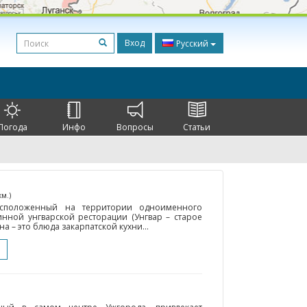
Вход
Русский
Погода
Инфо
Вопросы
Статьи
км.)
расположенный на территории одноименного
инной унгварской ресторации (Унгвар – старое
а – это блюда закарпатской кухни...