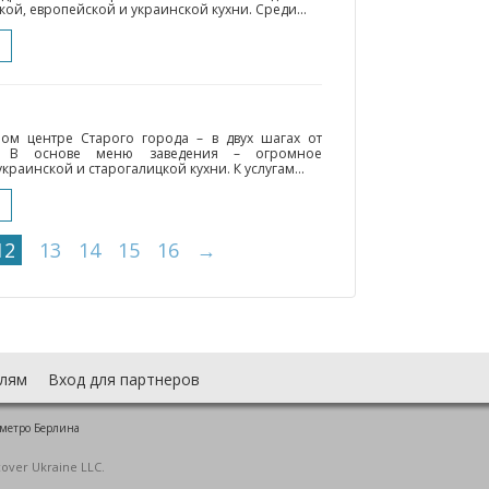
й, европейской и украинской кухни. Среди...
мом центре Старого города – в двух шагах от
а. В основе меню заведения – огромное
раинской и старогалицкой кухни. К услугам...
12
13
14
15
16
→
лям
Вход для партнеров
 метро Берлина
cover Ukraine LLC.