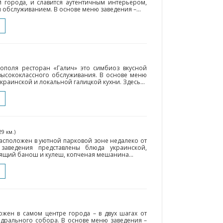
 города, и славится аутентичным интерьером,
 обслуживанием. В основе меню заведения –...
поля ресторан «Галич» это симбиоз вкусной
высококлассного обслуживания. В основе меню
раинской и локальной галицкой кухни. Здесь...
29 км.)
асположен в уютной парковой зоне недалеко от
заведения представлены блюда украинской,
оящий банош и кулеш, копченая мешанина...
ожен в самом центре города – в двух шагах от
дрального собора. В основе меню заведения –