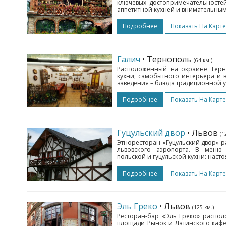
ключевых достопримечательностей
аппетитной кухней и внимательным
Подробнее
Показать На Карте
Галич
• Тернополь
(64 км.)
Расположенный на окраине Терно
кухни, самобытного интерьера и 
заведения – блюда традиционной ук
Подробнее
Показать На Карте
Гуцульский двор
• Львов
(1
Этноресторан «Гуцульский двор» р
львовского аэропорта. В меню 
польской и гуцульской кухни: наст
Подробнее
Показать На Карте
Эль Греко
• Львов
(125 км.)
Ресторан-бар «Эль Греко» распол
площади Рынок и Латинского кафе