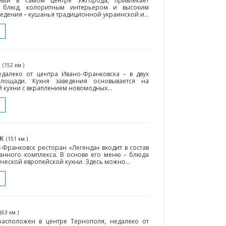
нный в самом центре Ужгорода, привлекает
 блюд, колоритным интерьером и высоким
едения – кушанья традиционной украинской и...
к
(152 км.)
далеко от центра Ивано-Франковска – в двух
лощади. Кухня заведения основывается на
 кухни с вкраплением новомодных...
ск
(151 км.)
Франковск ресторан «Легенда» входит в состав
анного комплекса. В основе его меню – блюда
ческой европейской кухни. Здесь можно...
(63 км.)
асположен в центре Тернополя, недалеко от