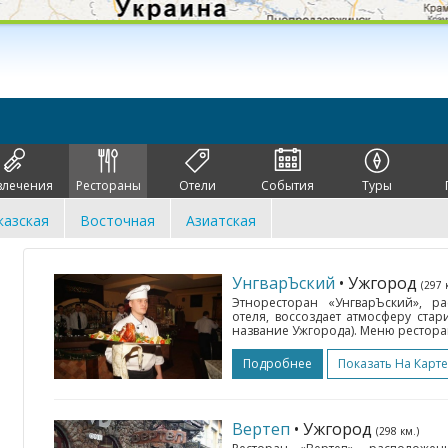
влечения
Рестораны
Отели
События
Туры
казская
Восточная
Азиатская
УнгварЪский
• Ужгород
(297 
Этноресторан «УнгварЪский», 
отеля, воссоздает атмосферу стар
название Ужгорода). Меню ресторан
Подробнее
Показать На Карте
Вертеп
• Ужгород
(298 км.)