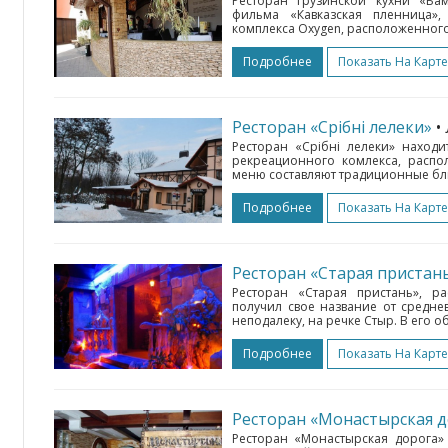
Ресторан грузинской кухни «Ба
фильма «Кавказская пленница»,
комплекса Oxygen, расположенного 
Подробнее
Показать На Карте
Ресторан «Срібні лелеки»
•
Ресторан «Срібні лелеки» наход
рекреационного комлекса, распо
меню составляют традиционные бл
Подробнее
Показать На Карте
Ресторан «Старая пристан
Ресторан «Старая пристань», р
получил свое название от средне
неподалеку, на речке Стыр. В его
Подробнее
Показать На Карте
Ресторан «Монастырская д
Ресторан «Монастырская дорога»