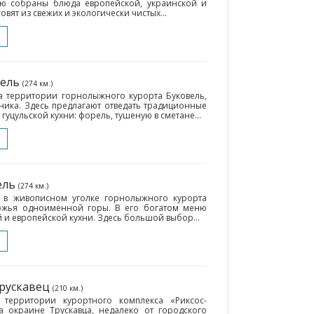
ю собраны блюда европейской, украинской и
овят из свежих и экологически чистых...
вель
(274 км.)
а территории горнолыжного курорта Буковель,
ника. Здесь предлагают отведать традиционные
уцульской кухни: форель, тушеную в сметане...
ель
(274 км.)
 в живописном уголке горнолыжного курорта
ножья одноименной горы. В его богатом меню
и европейской кухни. Здесь большой выбор...
Трускавец
(210 км.)
 территории курортного комплекса «Риксос-
а окраине Трускавца, недалеко от городского