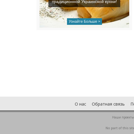
традиционной Украинской кухни!
Узнайте Больше >
О нас
Обратная связь
П
Наши проекты
No part of this s