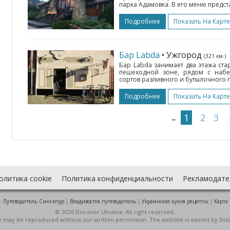
парка Адамовка. В его меню предст
Подробнее
Показать На Карте
Бар Labda
• Ужгород
(321 км.)
Бар Labda занимает два этажа ста
пешеходной зоне, рядом с набе
сортов разливного и бутылочного пи
Подробнее
Показать На Карте
1
2
3
←
олитика cookie
Политика конфиденциальности
Рекламодате
:
Путеводитель Сингапур
|
Владивосток путеводитель
|
Украинская кухня рецепты
|
Карта
© 2026 Discover Ukraine. All right reserved.
ite may be reproduced without our written permission. The website is owned by Dis