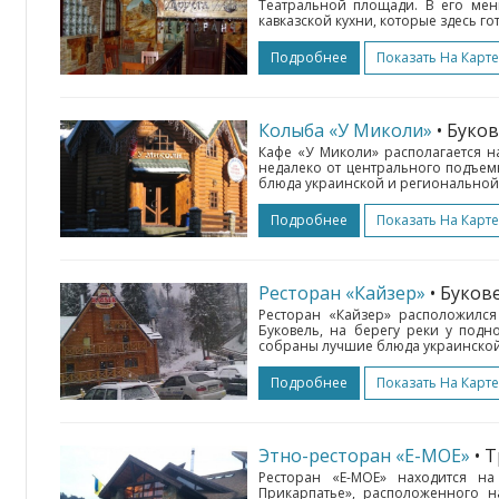
Театральной площади. В его мен
кавказской кухни, которые здесь гот
Подробнее
Показать На Карте
Колыба «У Миколи»
• Буко
Кафе «У Миколи» располагается н
недалеко от центрального подъем
блюда украинской и региональной г
Подробнее
Показать На Карте
Ресторан «Кайзер»
• Буков
Ресторан «Кайзер» расположился
Буковель, на берегу реки у под
собраны лучшие блюда украинской 
Подробнее
Показать На Карте
Этно-ресторан «Е-МОЕ»
• 
Ресторан «Е-МОЕ» находится на
Прикарпатье», расположенного н