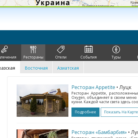
влечения
Рестораны
Отели
События
Туры
казская
Восточная
Азиатская
Ресторан Appetite
• Луцк
Ресторан Appetite, расположенн
Oxygen, объединяет в своем меню
кухни. Каждой части света здесь соо
Подробнее
Показать На Карте
Ресторан «Бамбарбия»
• Л