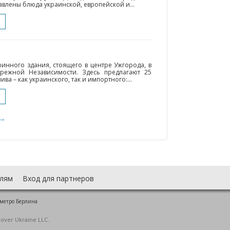
авлены блюда украинской, европейской и...
ринного здания, стоящего в центре Ужгорода, в
режной Независимости. Здесь предлагают 25
ва – как украинского, так и импортного:...
→
лям
Вход для партнеров
 метро Берлина
cover Ukraine LLC.