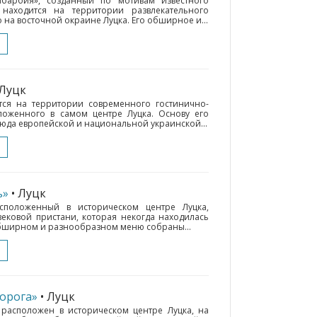
мбарбия», созданный по мотивам известного
 находится на территории развлекательного
на восточной окраине Луцка. Его обширное и...
 Луцк
ится на территории современного гостинично-
ложенного в самом центре Луцка. Основу его
юда европейской и национальной украинской...
ь»
• Луцк
асположенный в историческом центре Луцка,
вековой пристани, которая некогда находилась
 обширном и разнообразном меню собраны...
орога»
• Луцк
 расположен в историческом центре Луцка, на