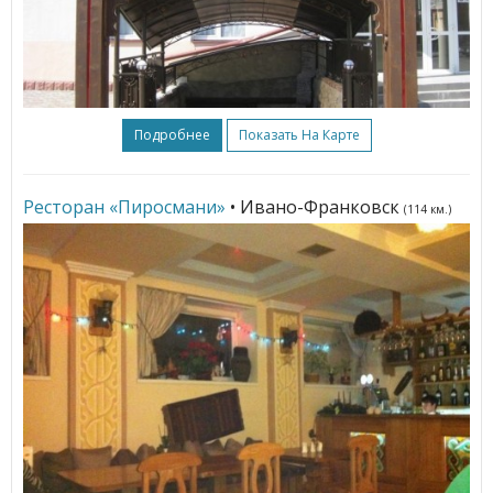
Подробнее
Показать На Карте
Ресторан «Пиросмани»
• Ивано-Франковск
(114 км.)