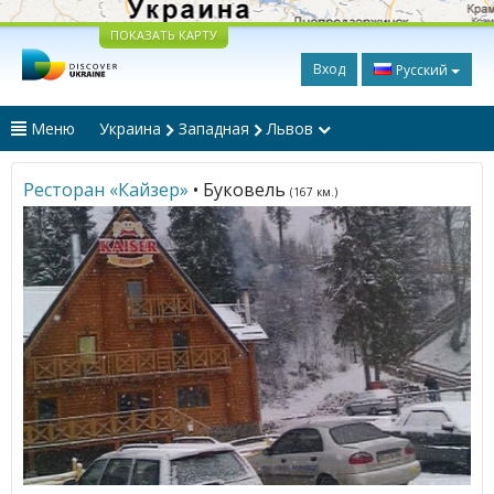
ПОКАЗАТЬ КАРТУ
Вход
Русский
Меню
Украина
Западная
Львов
Ресторан «Кайзер»
• Буковель
(167 км.)