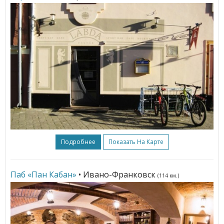
Подробнее
Показать На Карте
Паб «Пан Кабан»
• Ивано-Франковск
(114 км.)