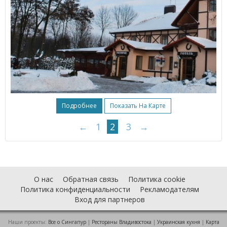
Подробнее
Показать На Карте
←
1
2
3
→
О нас
Обратная связь
Политика cookie
Политика конфиденциальности
Рекламодателям
Вход для партнеров
Наши проекты:
Все о Cингапур
|
Рестораны Владивостока
|
Украинская кухня
|
Карта