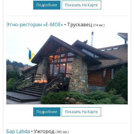
Подробнее
Показать На Карте
Этно-ресторан «Е-МОЕ»
• Трускавец
(74 км.)
Подробнее
Показать На Карте
Бар Labda
• Ужгород
(185 км.)