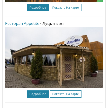
Подробнее
Показать На Карте
Ресторан Appetite
• Луцк
(140 км.)
Подробнее
Показать На Карте