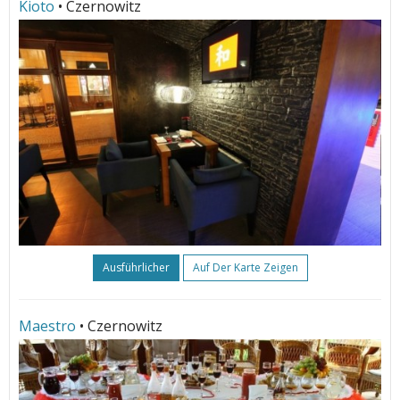
Kioto
• Czernowitz
Ausführlicher
Auf Der Karte Zeigen
Maestro
• Czernowitz