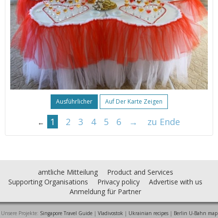
Ausführlicher
Auf Der Karte Zeigen
1
2
3
4
5
6
→
zu Ende
←
amtliche Mitteilung
Product and Services
Supporting Organisations
Privacy policy
Advertise with us
Anmeldung für Partner
Unsere Projekte:
Singapore Travel Guide
|
Vladivostok
|
Ukrainian recipes
|
Berlin U-Bahn map