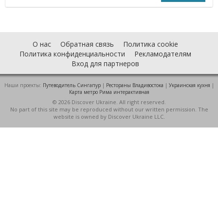
О нас
Обратная связь
Политика cookie
Политика конфиденциальности
Рекламодателям
Вход для партнеров
Наши проекты:
Путеводитель Сингапур
|
Рестораны Владивостока
|
Украинская кухня
|
Карта метро Рима интерактивная
© 2026 Discover Ukraine. All right reserved.
No part of this site may be reproduced without our written permission. The
website is owned by Discover Ukraine LLC.