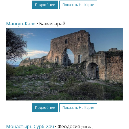
Подробнее
Показать На Карте
Мангуп-Кале
• Бахчисарай
Подробнее
Показать На Карте
Монастырь Сурб-Хач
• Феодосия
(100 км.)