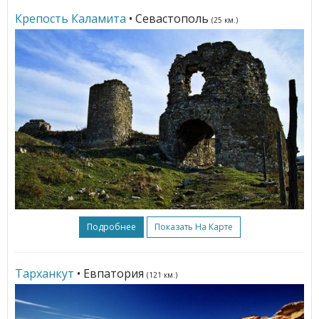
Крепость Каламита
• Севастополь
(25 км.)
Подробнее
Показать На Карте
Тарханкут
• Евпатория
(121 км.)