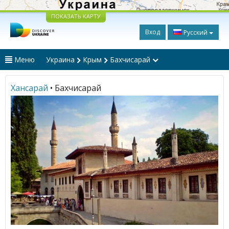
ПОКАЗАТЬ КАРТУ
Вход
Русский
Меню
Украина
Крым
Бахчисарай
Хансарай
• Бахчисарай