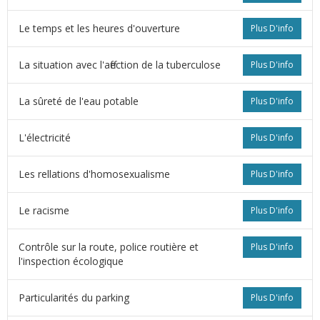
Le temps et les heures d'ouverture
Plus D'info
La situation avec l'affection de la tuberculose
Plus D'info
La sûreté de l'eau potable
Plus D'info
L'électricité
Plus D'info
Les rellations d'homosexualisme
Plus D'info
s
Le racisme
Plus D'info
Contrôle sur la route, police routière et
Plus D'info
l'inspection écologique
Particularités du parking
Plus D'info