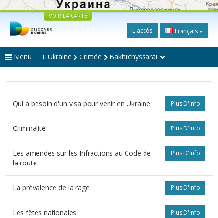
VOIR LA CARTE
L'accès
Français
Menu
L'Ukraine
Crimée
Bakhtchyssaraï
Qui a besoin d'un visa pour venir en Ukraine
Plus D'info
Criminalité
Plus D'info
Les amendes sur les Infractions au Code de
Plus D'info
la route
La prévalence de la rage
Plus D'info
Les fêtes nationales
Plus D'info