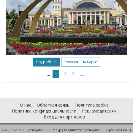
Подробнее
Показать На Карте
1
2
3
→
←
О нас
Обратная связь
Политика cookie
Политика конфиденциальности
Рекламодателям
Вход для партнеров
Наши проекты:
Путеводитель Сингапур
|
Владивосток путеводитель
|
Украинская кухня