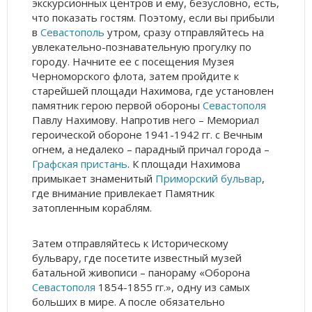
экскурсионных центров и ему, безусловно, есть,
что показать гостям. Поэтому, если вы прибыли
в
Севастополь
утром, сразу отправляйтесь на
увлекательно-познавательную прогулку по
городу. Начните ее с посещения Музея
Черноморского флота, затем пройдите к
старейшей площади Нахимова, где установлен
памятник герою первой обороны
Севастополя
Павлу Нахимову. Напротив него – Мемориал
героической обороне 1941-1942 гг. с Вечным
огнем, а недалеко – парадный причал города –
Графская пристань
. К площади Нахимова
примыкает знаменитый
Приморский бульвар
,
где внимание привлекает Памятник
затопленным кораблям.
Затем отправляйтесь к Историческому
бульвару, где посетите известный музей
батальной живописи – панораму «Оборона
Севастополя
1854-1855 гг.», одну из самых
больших в мире. А после обязательно