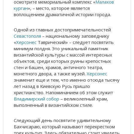
осмотрите мемориальный комплекс «
Малахов
курган
», – место, которое является
воплощением драматичной истории города.
Одной из главных достопримечательностей
Севастополя
– национальному заповеднику
«
Херсонес
Таврический» – следует посвятить
минимум полдня. Это уникальный памятник
византийской культуры с массой интересных
объектов, среди которых руины крепостных
стен и башен, храмов, античного театра,
монетного двора, а также музей.
Херсонес
знаменит еще и тем, что именно отсюда тысячу
лет назад в Киевскую Русь пришло
христианство. Напоминанием об этом служит
Владимирский собор
– великолепный храм,
выполненный в византийском стиле.
Следующий день посвятите удивительному
Бахчисараю, который называют перекрестком
трех культур. Здесь обязательно стоит увидеть