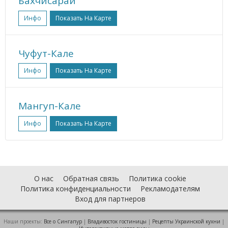
Бахчисарай
Инфо
Показать На Карте
Чуфут-Кале
Инфо
Показать На Карте
Мангуп-Кале
Инфо
Показать На Карте
О нас
Обратная связь
Политика cookie
Политика конфиденциальности
Рекламодателям
Вход для партнеров
Наши проекты:
Все о Cингапур
|
Владивосток гостиницы
|
Рецепты Украинской кухни
|