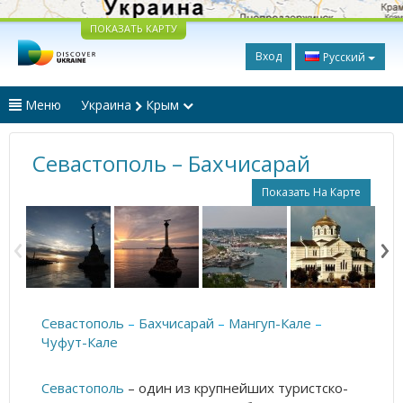
ПОКАЗАТЬ КАРТУ
Вход
Русский
Меню
Украина
Крым
Севастополь – Бахчисарай
Показать На Карте
Севастополь
–
Бахчисарай
–
Мангуп-Кале
–
Чуфут-Кале
Севастополь
– один из крупнейших туристско-