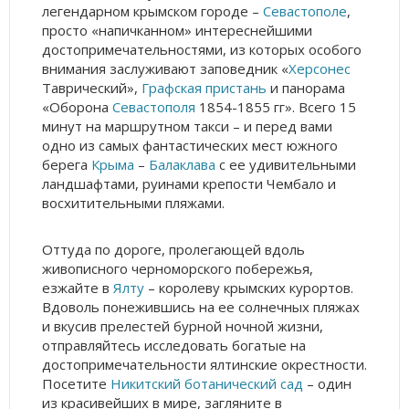
легендарном крымском городе –
Севастополе
,
просто «напичканном» интереснейшими
достопримечательностями, из которых особого
внимания заслуживают заповедник «
Херсонес
Таврический»,
Графская пристань
и панорама
«Оборона
Севастополя
1854-1855 гг». Всего 15
минут на маршрутном такси – и перед вами
одно из самых фантастических мест южного
берега
Крыма
–
Балаклава
с ее удивительными
ландшафтами, руинами крепости Чембало и
восхитительными пляжами.
Оттуда по дороге, пролегающей вдоль
живописного черноморского побережья,
езжайте в
Ялту
– королеву крымских курортов.
Вдоволь понежившись на ее солнечных пляжах
и вкусив прелестей бурной ночной жизни,
отправляйтесь исследовать богатые на
достопримечательности ялтинские окрестности.
Посетите
Никитский ботанический сад
– один
из красивейших в мире, загляните в