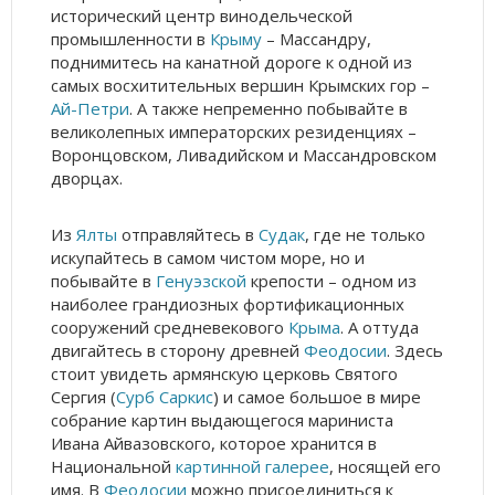
исторический центр винодельческой
промышленности в
Крыму
– Массандру,
поднимитесь на канатной дороге к одной из
самых восхитительных вершин Крымских гор –
Ай-Петри
. А также непременно побывайте в
великолепных императорских резиденциях –
Воронцовском, Ливадийском и Массандровском
дворцах.
Из
Ялты
отправляйтесь в
Судак
, где не только
искупайтесь в самом чистом море, но и
побывайте в
Генуэзской
крепости – одном из
наиболее грандиозных фортификационных
сооружений средневекового
Крыма
. А оттуда
двигайтесь в сторону древней
Феодосии
. Здесь
стоит увидеть армянскую церковь Святого
Сергия (
Сурб Саркис
) и самое большое в мире
собрание картин выдающегося мариниста
Ивана Айвазовского, которое хранится в
Национальной
картинной галерее
, носящей его
имя. В
Феодосии
можно присоединиться к