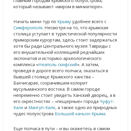
главным городам Крымского полуострова,
который называют «миром в миниатюре».
Начать мини-тур по
Крыму
удобнее всего с
Симферополя
. Несмотря на то, что крымская
столица уступает в туристической популярности
приморским курортам, здесь стоит задержаться
хотя бы ради Центрального музея Тавриды с
его внушительной коллекцией редчайших
экспонатов и историко-археологического
комплекса «
Неаполь скифский
». А затем,
проведя в дороге всего полчаса, оказаться в
бывшей столице Крымского ханства –
Бахчисарае, сохранившем колорит
мусульманского востока. В самом городе
непременно стоит увидеть Ханский дворец, а в
его окрестностях – «пещерные» города
Чуфут-
Кале
и
Мангуп-Кале
, а также одно из природных
чудес полуострова
Большой каньон
Крыма
.
Еще полчаса в пути – и вы окажетесь в самом