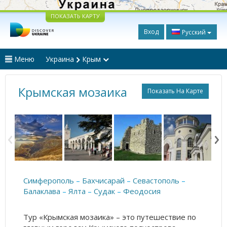
ПОКАЗАТЬ КАРТУ
Вход
Русский
Меню
Украина
Крым
Крымская мозаика
Показать На Карте
Симферополь
–
Бахчисарай
–
Севастополь
–
Балаклава
–
Ялта
–
Судак
–
Феодосия
Тур «Крымская мозаика» – это путешествие по