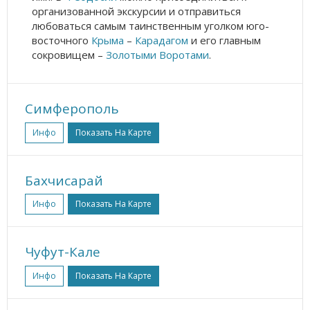
организованной экскурсии и отправиться
любоваться самым таинственным уголком юго-
восточного
Крыма
–
Карадагом
и его главным
сокровищем –
Золотыми Воротами
.
Симферополь
Инфо
Показать На Карте
Бахчисарай
Инфо
Показать На Карте
Чуфут-Кале
Инфо
Показать На Карте