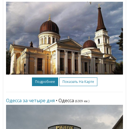
Подробнее
Показать На Карте
Одесса за четыре дня
• Одесса
(6309 км.)