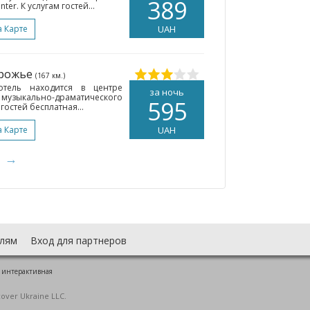
389
er. К услугам гостей...
а Карте
UAH
орожье
(167 км.)
тель находится в центре
за ночь
т музыкально-драматического
595
 гостей бесплатная...
а Карте
UAH
→
лям
Вход для партнеров
 интерактивная
cover Ukraine LLC.