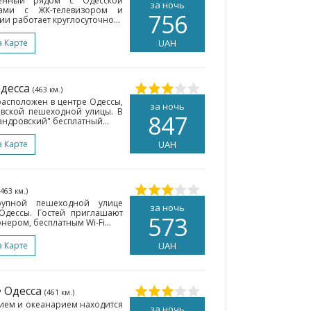
женный рядом с Одесской
за ночь
ами с ЖК-телевизором и
756
ии работает круглосуточно...
а Карте
UAH
Одесса
(463 км.)
расположен в центре Одессы,
за ночь
овской пешеходной улицы. В
847
ндровский" бесплатный...
а Карте
UAH
(463 км.)
рупной пешеходной улице
за ночь
Одессы. Гостей приглашают
573
нером, бесплатным Wi-Fi...
а Карте
UAH
• Одесса
(461 км.)
рием и океанарием находится
за ночь