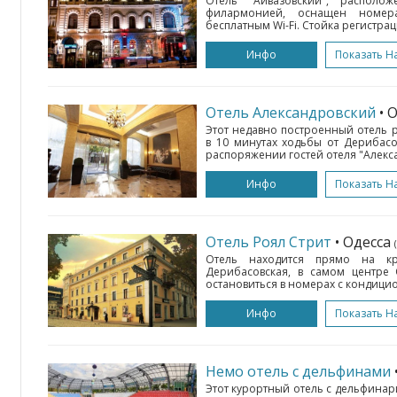
Отель "Айвазовский", располо
филармонией, оснащен номер
бесплатным Wi-Fi. Стойка регистрац
Инфо
Показать Н
Отель Александровский
• 
Этот недавно построенный отель 
в 10 минутах ходьбы от Дерибас
распоряжении гостей отеля "Алекса
Инфо
Показать Н
Отель Роял Стрит
• Одесса
Отель находится прямо на к
Дерибасовская, в самом центре 
остановиться в номерах с кондицио
Инфо
Показать Н
Немо отель с дельфинами
Этот курортный отель с дельфина