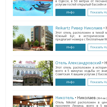
в Одессе, в 50 метрах от песчан
услугам гостей открытый бассейн и б
Инфо
Показать Н
Reikartz Ривер Николаев
•
Этот отель расположен в тихой м
Южный Буг, в историческом 
предлагает номера с бесплатным Wi-
Инфо
Показать Н
Отель Александровский
• 
Этот отель расположен в истори
всего в 5 минутах ходьбы от зн
Советская. К вашим услугам 2 бассе
Инфо
Показать Н
Никотель
• Николаев
(364 км.)
Отель Nikotel расположен в це
проспекте Ленина, всего в 5 м