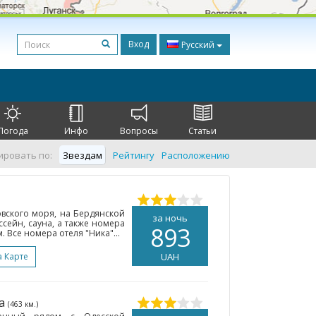
Вход
Русский
Погода
Инфо
Вопросы
Статьи
ировать по:
Звездам
Рейтингу
Расположению
овского моря, на Бердянской
за ночь
ссейн, сауна, а также номера
893
Все номера отеля "Ника"...
а Карте
UAH
са
(463 км.)