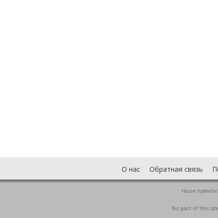
О нас
Обратная связь
П
Наши проекты
No part of this s