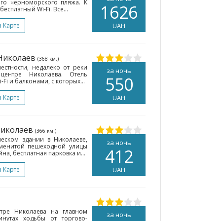
ого черноморского пляжа. К
1626
есплатный Wi-Fi. Все...
а Карте
UAH
 Николаев
(368 км.)
естности, недалеко от реки
за ночь
центре Николаева. Отель
550
Fi и балконами, с которых...
а Карте
UAH
Николаев
(366 км.)
ческом здании в Николаеве,
за ночь
аменитой пешеходной улицы
412
йна, бесплатная парковка и...
а Карте
UAH
нтре Николаева на главном
за ночь
инутах ходьбы от торгово-