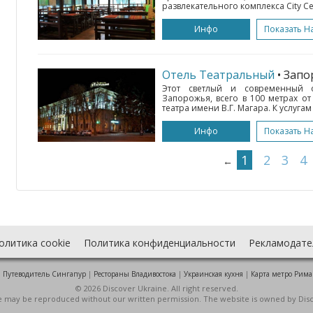
развлекательного комплекса City Cent
Инфо
Показать Н
Отель Театральный
• Зап
Этот светлый и современный о
Запорожья, всего в 100 метрах о
театра имени В.Г. Магара. К услугам
Инфо
Показать Н
1
2
3
4
←
олитика cookie
Политика конфиденциальности
Рекламодате
:
Путеводитель Сингапур
|
Рестораны Владивостока
|
Украинская кухня
|
Карта метро Рима
© 2026 Discover Ukraine. All right reserved.
ite may be reproduced without our written permission. The website is owned by Dis