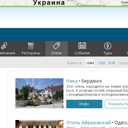
влечения
Рестораны
Отели
События
Туры
Валюта:
UAH
USD
EUR
Сорт
Ника
• Бердянск
Этот отель находится на пляже Аз
косе. К услугам гостей открытый ба
с кондиционером и холодильником. 
Инфо
Показать Н
Отель Айвазовский
• Одес