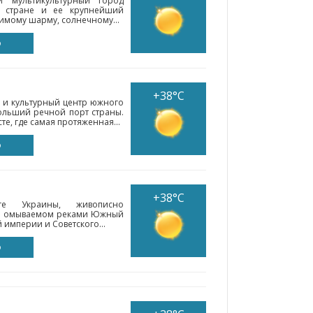
 мультикультурный город
в стране и ее крупнейший
имому шарму, солнечному...
о
+38°C
 и культурный центр южного
ольший речной порт страны.
е, где самая протяженная...
о
+38°C
 Украины, живописно
е, омываемом реками Южный
 империи и Советского...
о