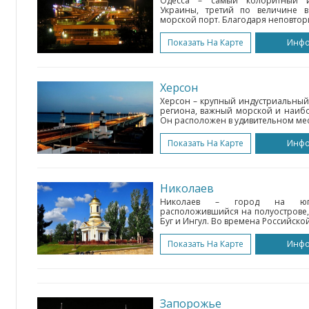
Одесса – самый колоритный и
Украины, третий по величине 
морской порт. Благодаря неповтор
Показать На Карте
Инф
Херсон
Херсон – крупный индустриальный
региона, важный морской и наиб
Он расположен в удивительном мест
Показать На Карте
Инф
Николаев
Николаев – город на юге
расположившийся на полуостров
Буг и Ингул. Во времена Российской
Показать На Карте
Инф
Запорожье