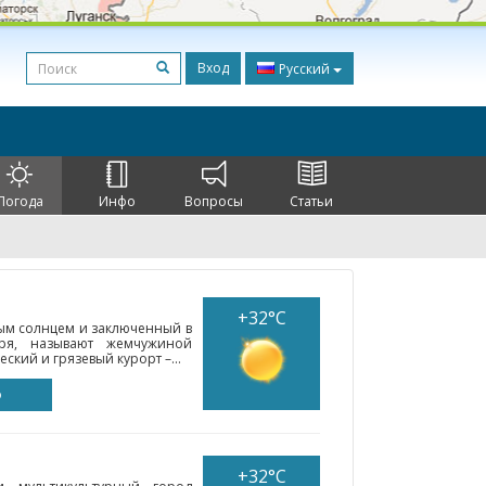
Вход
Русский
Погода
Инфо
Вопросы
Статьи
+32°C
ым солнцем и заключенный в
ря, называют жемчужиной
ский и грязевый курорт –...
о
+32°C