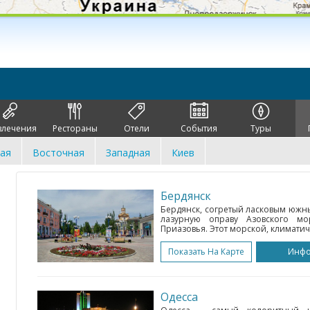
влечения
Рестораны
Отели
События
Туры
ая
Восточная
Западная
Киев
Бердянск
Бердянск, согретый ласковым южн
лазурную оправу Азовского мо
Приазовья. Этот морской, климатиче
Показать На Карте
Инф
Одесса