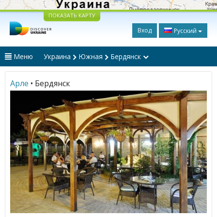
ПОКАЗАТЬ КАРТУ
Вход
Русский
Меню
Украина
Южная
Бердянск
Арле
• Бердянск