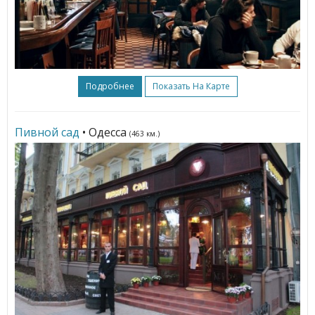
Подробнее
Показать На Карте
Пивной сад
• Одесса
(463 км.)