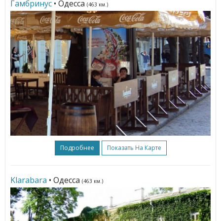
Гамбринус
• Одесса
(463 км.)
Подробнее
Показать На Карте
Klarabara
• Одесса
(463 км.)