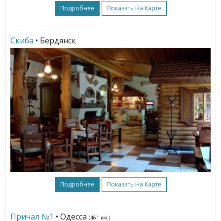
Подробнее
Показать На Карте
Скиба
• Бердянск
Подробнее
Показать На Карте
Причал №1
• Одесса
(461 км.)