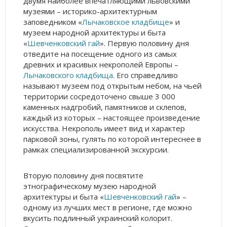
двумя наиболее впечатляющими львовскими
музеями – историко-архитектурным
заповедником «
Лычаковское кладбище
» и
музеем народной архитектуры и быта
«
Шевченковский гай
». Первую половину дня
отведите на посещение одного из самых
древних и красивых некрополей Европы –
Лычаковского кладбища
. Его справедливо
называют музеем под открытым небом, на чьей
территории сосредоточено свыше 3 000
каменных надгробий, памятников и склепов,
каждый из которых – настоящее произведение
искусства. Некрополь имеет вид и характер
парковой зоны, гулять по которой интереснее в
рамках специализированной экскурсии.
Вторую половину дня посвятите
этнографическому музею народной
архитектуры и быта «
Шевченковский гай
» –
одному из лучших мест в регионе, где можно
вкусить подлинный украинский колорит.