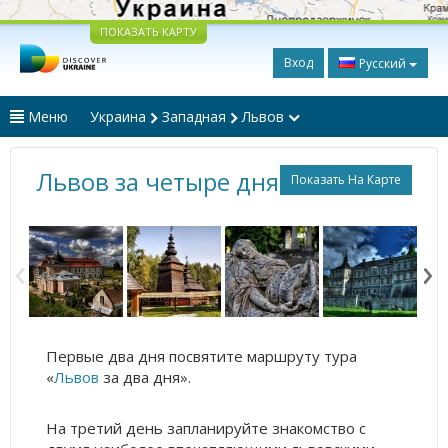
ПОКАЗАТЬ КАРТУ
Вход
Русский
Меню
Украина
Западная
Львов
Львов за четыре дня
Показать На Карте
Первые два дня посвятите маршруту тура
«
Львов
за два дня».
На третий день запланируйте знакомство с