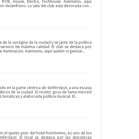
 R’n’B, House, Electro, Techhouse. Asimismo, aquí
on desenfreno. La sala del club está decorada con...
 de la vorágine de la ciudad y se jacta de la política
 servicio de máxima calidad. El club se destaca por
 iluminación. Asimismo, aquí suelen organizar...
ado en la parte céntrica de Simferópol, a una escasa
ticos de la ciudad. El recinto goza de fama merced
s temáticas y elaborada política musical. El...
en el quinto piso del hotel homónimo, es uno de los
mferópol. El local se destaca por las discotecas