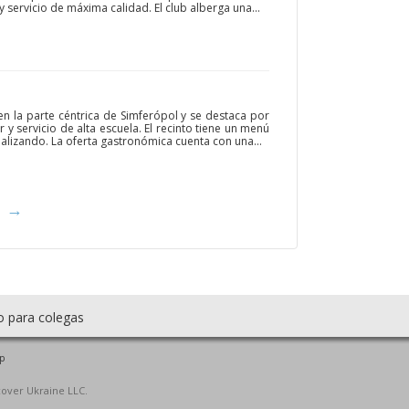
y servicio de máxima calidad. El club alberga una...
 en la parte céntrica de Simferópol y se destaca por
y servicio de alta escuela. El recinto tiene un menú
alizando. La oferta gastronómica cuenta con una...
→
o para colegas
p
cover Ukraine LLC.