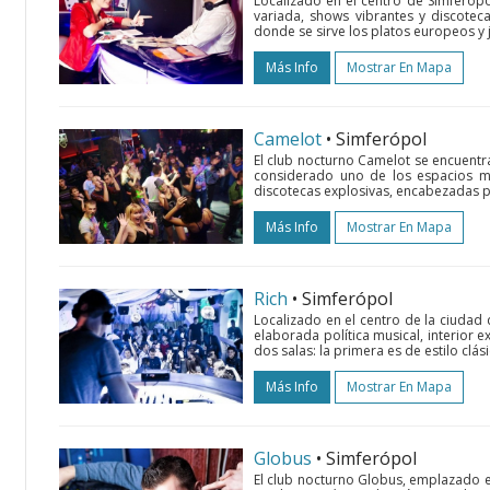
Localizado en el centro de Simferópo
variada, shows vibrantes y discoteca
donde se sirve los platos europeos y
Más Info
Mostrar En Mapa
Camelot
• Simferópol
El club nocturno Camelot se encuentra
considerado uno de los espacios m
discotecas explosivas, encabezadas po
Más Info
Mostrar En Mapa
Rich
• Simferópol
Localizado en el centro de la ciudad 
elaborada política musical, interior 
dos salas: la primera es de estilo clás
Más Info
Mostrar En Mapa
Globus
• Simferópol
El club nocturno Globus, emplazado en 