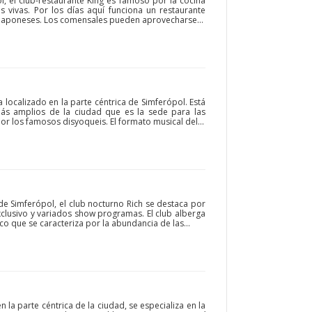
l, el club-restaurante King es famoso por la cocina
s vivas. Por los días aquí funciona un restaurante
 japoneses. Los comensales pueden aprovecharse...
 localizado en la parte céntrica de Simferópol. Está
ás amplios de la ciudad que es la sede para las
r los famosos disyoqueis. El formato musical del...
de Simferópol, el club nocturno Rich se destaca por
exclusivo y variados show programas. El club alberga
ico que se caracteriza por la abundancia de las...
la parte céntrica de la ciudad, se especializa en la