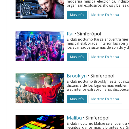
moderna música electrónica, incluso
organizan explosivos shows y bailes c
Más Info
Mostrar En Mapa
Rai
• Simferópol
El club nocturno Rai se encuentra fuera
musical elaborada, interior fashion y
los avanzados sistemas de sonido y de
Más Info
Mostrar En Mapa
Brooklyn
• Simferópol
El club nocturno Brooklyn está localiz
distancia de los lugares más emblemá
a su interior extraordinario, discoteca
Más Info
Mostrar En Mapa
Malibu
• Simferópol
El club nocturno Malibu se encuentra 
recintos dance más vibrantes de Si