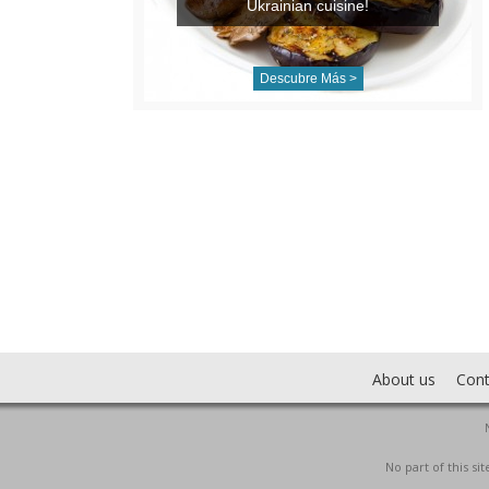
Ukrainian cuisine!
Descubre Más >
About us
Cont
No part of this s