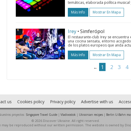
temáticas, elaborada política musical 
Más Info
Mostrar En Mapa
Irey
• Simferópol
El restaurante-club Irey se encuentra
una cocina sensata, entorno acogedor 
de los platos europeos que anda actu
Más Info
Mostrar En Mapa
1
2
3
4
←
act us
Cookies policy
Privacy policy
Advertise with us
Acces
Nuestros proyectos:
Singapore Travel Guide
|
Vladivostok
|
Ukrainian recipes
|
Berlin U-Bahn ma
© 2026 Discover Ukraine. All right reserved.
ite may be reproduced without our written permission. The website is owned by Dis