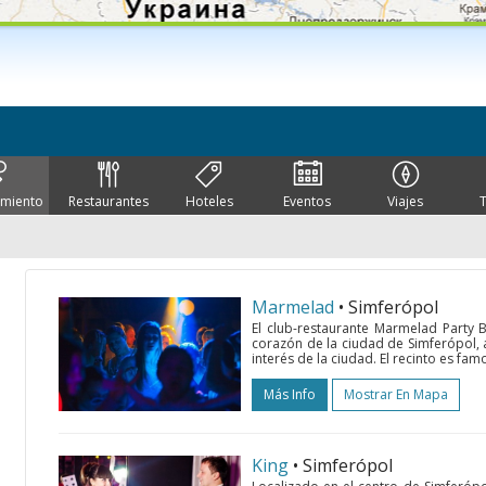
imiento
Restaurantes
Hoteles
Eventos
Viajes
Marmelad
• Simferópol
El club-restaurante Marmelad Party 
corazón de la ciudad de Simferópol, a
interés de la ciudad. El recinto es fam
Más Info
Mostrar En Mapa
King
• Simferópol