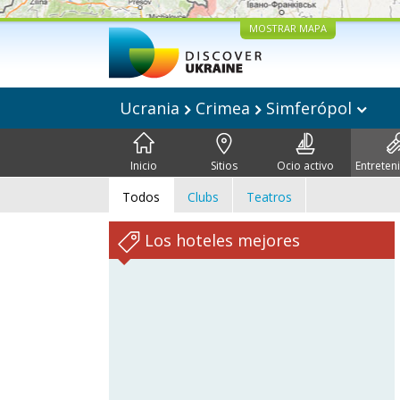
MOSTRAR MAPA
Ucrania
Crimea
Simferópol
Inicio
Sitios
Ocio activo
Entreten
Todos
Clubs
Teatros
Los hoteles mejores