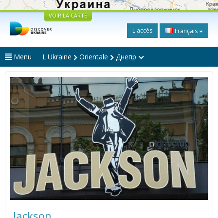
VOIR LA CARTE
L'accès
Français
Menu
L'Ukraine
Orientale
Днепр
Jackson