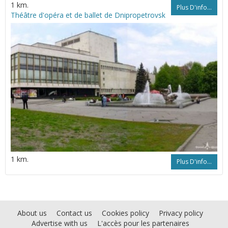
1 km.
Plus D'info...
Théâtre d'opéra et de ballet de Dnipropetrovsk
1 km.
Plus D'info...
About us
Contact us
Cookies policy
Privacy policy
Advertise with us
L'accès pour les partenaires