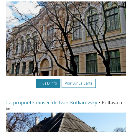
Plus D'info
Voir Sur La Carte
La propriété-musée de Ivan Kotliarevsky
• Poltava
(129
km.)