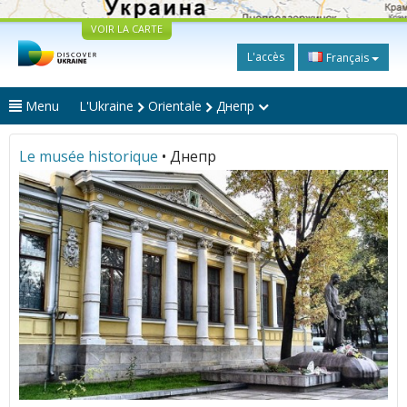
VOIR LA CARTE
L'accès
Français
Menu
L'Ukraine
Orientale
Днепр
Le musée historique
• Днепр