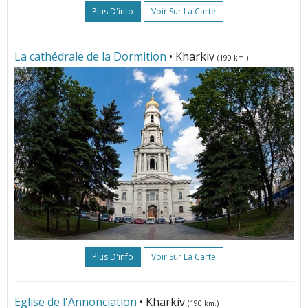
Plus D'info
Voir Sur La Carte
La cathédrale de la Dormition
• Kharkiv
(190 km.)
Plus D'info
Voir Sur La Carte
Eglise de l'Annonciation
• Kharkiv
(190 km.)