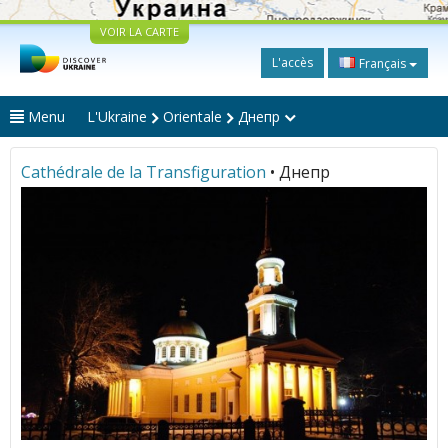
VOIR LA CARTE
L'accès
Français
Menu
L'Ukraine
Orientale
Днепр
Cathédrale de la Transfiguration
• Днепр