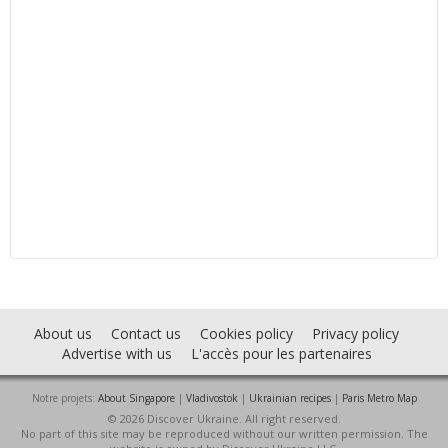
About us
Contact us
Cookies policy
Privacy policy
Advertise with us
L'accès pour les partenaires
Notre projets:
About Singapore
|
Vladivostok
|
Ukrainian recipes
|
Paris Metro Map
© 2026 Discover Ukraine. All right reserved.
No part of this site may be reproduced without our written permission. The