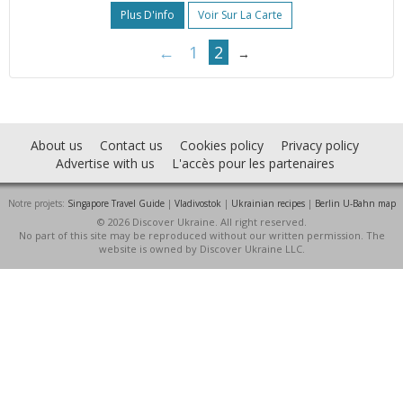
Plus D'info
Voir Sur La Carte
←
1
2
→
About us
Contact us
Cookies policy
Privacy policy
Advertise with us
L'accès pour les partenaires
Notre projets:
Singapore Travel Guide
|
Vladivostok
|
Ukrainian recipes
|
Berlin U-Bahn map
© 2026 Discover Ukraine. All right reserved.
No part of this site may be reproduced without our written permission. The
website is owned by Discover Ukraine LLC.