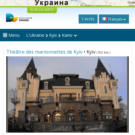
VOIR LA CARTE
L'accès
Français
Menu
L'Ukraine
Kyiv
Kaniv
Théâtre des marionnettes de Kyiv
• Kyiv
(102 km.)