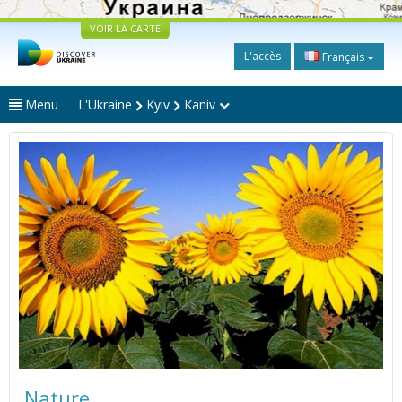
VOIR LA CARTE
L'accès
Français
Menu
L'Ukraine
Kyiv
Kaniv
Nature