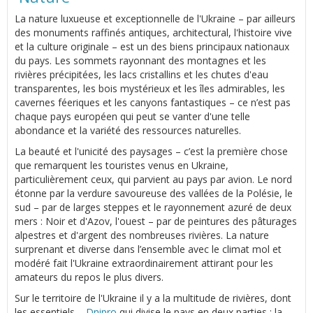
La nature luxueuse et exceptionnelle de l'Ukraine – par ailleurs
des monuments raffinés antiques, architectural, l'histoire vive
et la culture originale – est un des biens principaux nationaux
du pays. Les sommets rayonnant des montagnes et les
rivières précipitées, les lacs cristallins et les chutes d'eau
transparentes, les bois mystérieux et les îles admirables, les
cavernes féeriques et les canyons fantastiques – ce n’est pas
chaque pays européen qui peut se vanter d'une telle
abondance et la variété des ressources naturelles.
La beauté et l'unicité des paysages – c’est la première chose
que remarquent les touristes venus en Ukraine,
particulièrement ceux, qui parvient au pays par avion. Le nord
étonne par la verdure savoureuse des vallées de la Polésie, le
sud – par de larges steppes et le rayonnement azuré de deux
mers : Noir et d'Azov, l'ouest – par de peintures des pâturages
alpestres et d'argent des nombreuses rivières. La nature
surprenant et diverse dans l’ensemble avec le climat mol et
modéré fait l'Ukraine extraordinairement attirant pour les
amateurs du repos le plus divers.
Sur le territoire de l'Ukraine il y a la multitude de rivières, dont
les essentiels –
Dnipro
qui divise le pays en deux parties : la