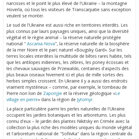
narcisses et le point le plus élevé de l'Ukraine – la montagne
Hoverla, où tous les visiteurs de Transcarpatie sans exception
veulent se monter.
Le sud de l'Ukraine est aussi riche en territoires interdits. Les
plus connus par laurs paysages uniques, ainsi que la diversité
végétal et le règne animal – la réserve naturelle protégée
national "
Ascania-Nova
", la réserve naturelle de la biosphère
de la mer Noire et le parc naturel «Bougsky Gard». Sur les
terres locales interdites la multitude de bêtes rares habite, tels
que les antilopes indiennes, les zèbres, les poney écossais et
les chevaux sauvages de Przewalski, centaines d'aspects des
plus beaux oiseaux hivernent ici et plus de mille sortes des
herbes simples croissent. En Ukraine il y a aussi des endroits
vraiment mystérieux – comme, par exemple, le tombeau de
Pierre non loin de
Zaporijjie
et la réserve géologique «
Le
village en pierre
» dans la région de
Jytomyr
.
La place particulière parmi les perles naturelles de l'Ukraine
occupent les jardins botaniques et les arboretums. Les plus
connu d'eux – le jardin des plantes Nikitsky en Crimée avec la
collection la plus riche des modèles uniques du monde végétal
et l'arboretum national de "Sofiivka" dans la région centrale du