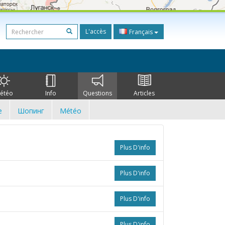
L'accès
Français
étéo
Info
Questions
Articles
e
Шопинг
Météo
Plus D'info
Plus D'info
Plus D'info
Plus D'info