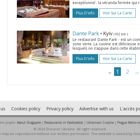
exceptionnel : la véranda fermée qui r
Plus D'info
Voir Sur La Carte
Dante Park
• Kyiv
(102 km.)
Le restaurant Dante Park - est un coin
zone verte. La cuisine est délicieuse 
lesquels on s’appuie dans cette établiss
Plus D'info
Voir Sur La Carte
1
2
→
←
 us
Cookies policy
Privacy policy
Advertise with us
L'accès po
tre projets:
About Singapore
|
Restaurants in Vladivostok
|
Ukrainian Cuisine
|
Prague Metro 
© 2026 Discover Ukraine. All right reserved.
ite may be reproduced without our written permission. The website is owned by Dis