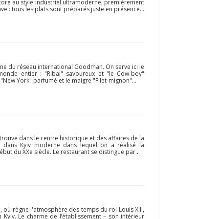
coré au style industriel ultramoderne, premièrement
tive : tous les plats sont préparés juste en présence...
ne du réseau international Goodman. On serve ici le
monde entier : "Ribai" savoureux et "le Cow-boy"
"New York" parfumé et le maigre "Filet-mignon"...
rouve dans le centre historique et des affaires de la
nt dans Kyiv moderne dans lequel on a réalisé la
but du XXe siècle. Le restaurant se distingue par...
", où règne l'atmosphère des temps du roi Louis XIII,
 Kyiv. Le charme de l’établissement – son intérieur