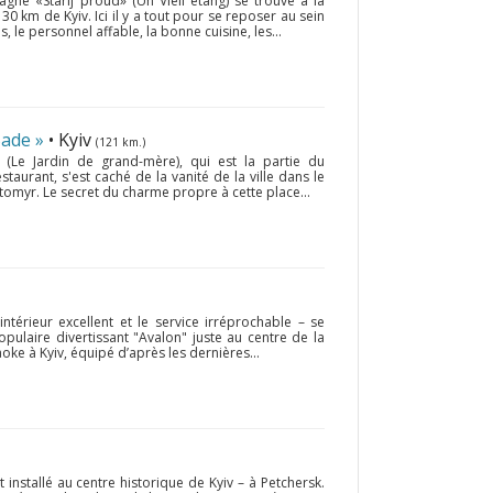
ne «Starij proud» (Un Vieil étang) se trouve à la
30 km de Kyiv. Ici il y a tout pour se reposer au sein
s, le personnel affable, la bonne cuisine, les...
ade »
• Kyiv
(121 km.)
(Le Jardin de grand-mère), qui est la partie du
urant, s'est caché de la vanité de la ville dans le
ytomyr. Le secret du charme propre à cette place...
intérieur excellent et le service irréprochable – se
pulaire divertissant "Avalon" juste au centre de la
raoke à Kyiv, équipé d’après les dernières...
installé au centre historique de Kyiv – à Petchersk.