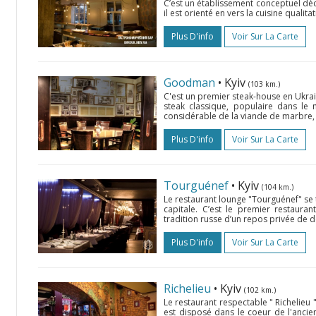
C’est un établissement conceptuel dé
il est orienté en vers la cuisine qualita
Plus D'info
Voir Sur La Carte
Goodman
• Kyiv
(103 km.)
C'est un premier steak-house en Ukrai
steak classique, populaire dans le 
considérable de la viande de marbre, 
Plus D'info
Voir Sur La Carte
Tourguénef
• Kyiv
(104 km.)
Le restaurant lounge "Tourguénef" se t
capitale. C’est le premier restaura
tradition russe d’un repos privée de dé
Plus D'info
Voir Sur La Carte
Richelieu
• Kyiv
(102 km.)
Le restaurant respectable " Richelieu 
est disposé dans le coeur de l'ancien