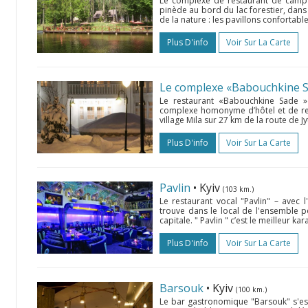
Le complexe de restaurant de campag
pinède au bord du lac forestier, dans 
de la nature : les pavillons confortable
Plus D'info
Voir Sur La Carte
Le complexe «Babouchkine S
Le restaurant «Babouchkine Sade » 
complexe homonyme d’hôtel et de resta
village Mila sur 27 km de la route de J
Plus D'info
Voir Sur La Carte
Pavlin
• Kyiv
(103 km.)
Le restaurant vocal "Pavlin" – avec l'
trouve dans le local de l'ensemble po
capitale. " Pavlin " c’est le meilleur ka
Plus D'info
Voir Sur La Carte
Barsouk
• Kyiv
(100 km.)
Le bar gastronomique "Barsouk" s'est 