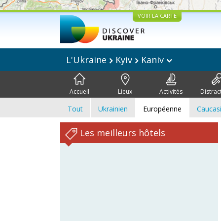
VOIR LA CARTE
L'Ukraine
Kyiv
Kaniv
Accueil
Lieux
Activités
Distrac
Tout
Ukrainien
Européenne
Caucas
Les meilleurs hôtels