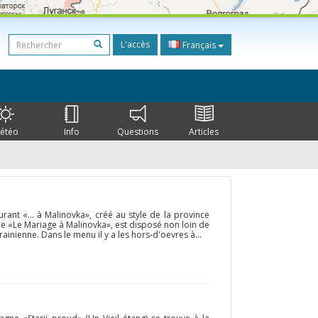
L'accès
Français
étéo
Info
Questions
Articles
urant «… à Malinovka», créé au style de la province
e «Le Mariage à Malinovka», est disposé non loin de
rainienne. Dans le menu il y a les hors-d'oevres à...