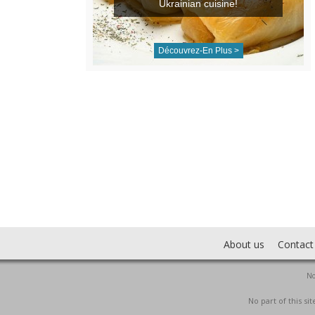
Ukrainian cuisine!
Découvrez-En Plus >
About us
Contact
No
No part of this s