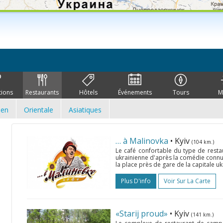
tions
Restaurants
Hôtels
Événements
Tours
M
ien
Orientale
Asiatiques
… à Malinovka
• Kyiv
(104 km.)
Le café confortable du type de resta
ukrainienne d'après la comédie connu
la place près de gare de la capitale uk
Plus D'info
Voir Sur La Carte
«Starij proud»
• Kyiv
(141 km.)