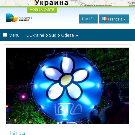
VOIR LA CARTE
L'accès
Français
Menu
L'Ukraine
Sud
Odesa
Ibitsa