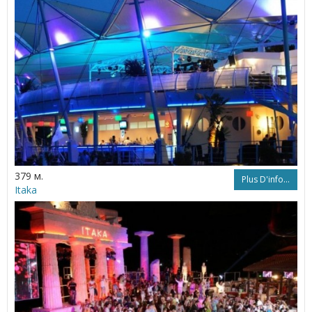
379 м.
Plus D'info...
Itaka