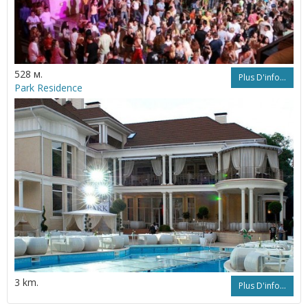
528 м.
Plus D'info...
Park Residence
3 km.
Plus D'info...