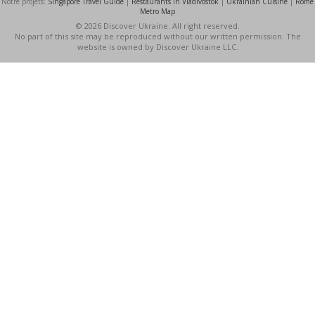
Notre projets:
Singapore Travel Guide
|
Restaurants in Vladivostok
|
Ukrainian Cuisine
|
Rome
Metro Map
© 2026 Discover Ukraine. All right reserved.
No part of this site may be reproduced without our written permission. The
website is owned by Discover Ukraine LLC.