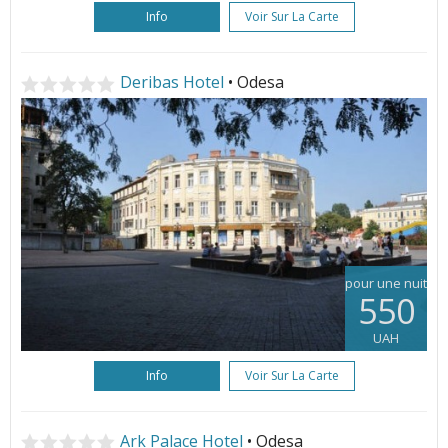
Info
Voir Sur La Carte
Deribas Hotel
• Odesa
pour une nuit
550
UAH
Info
Voir Sur La Carte
Ark Palace Hotel
• Odesa