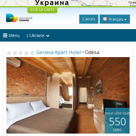
VOIR LA CARTE
L'accès
Français
Menu
L'Ukraine
Geneva Apart Hotel
• Odesa
pour une nuit
550
UAH