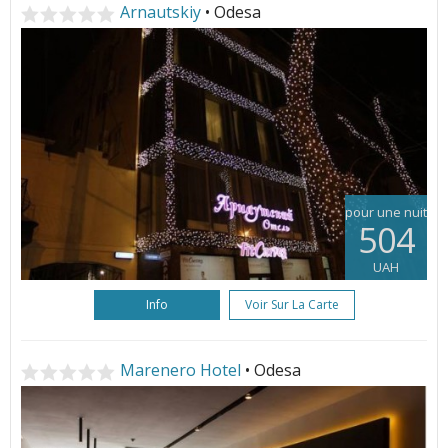
Arnautskiy
• Odesa
pour une nuit
504
UAH
Info
Voir Sur La Carte
Marenero Hotel
• Odesa