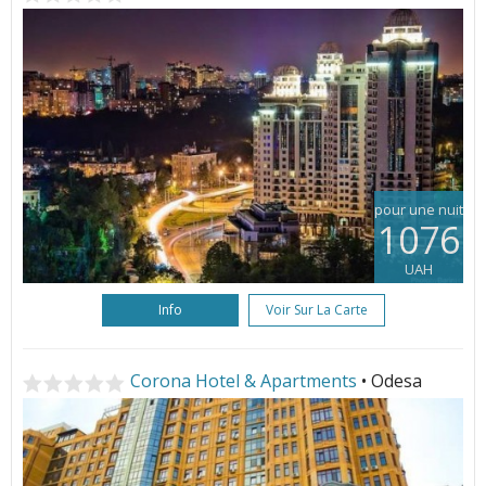
pour une nuit
1076
UAH
Info
Voir Sur La Carte
Corona Hotel & Apartments
• Odesa