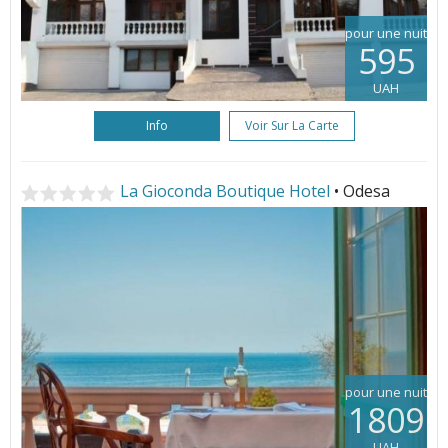
pour une nuit
595
UAH
Info
Voir Sur La Carte
La Gioconda Boutique Hotel
• Odesa
pour une nuit
1809
UAH