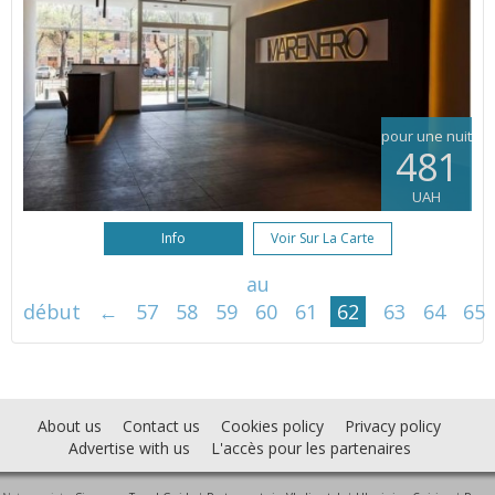
pour une nuit
481
UAH
Info
Voir Sur La Carte
au
début
←
57
58
59
60
61
62
63
64
65
About us
Contact us
Cookies policy
Privacy policy
Advertise with us
L'accès pour les partenaires