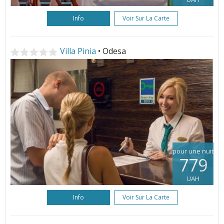
Info
Voir Sur La Carte
Villa Pinia
• Odesa
pour une nuit
779
UAH
Info
Voir Sur La Carte