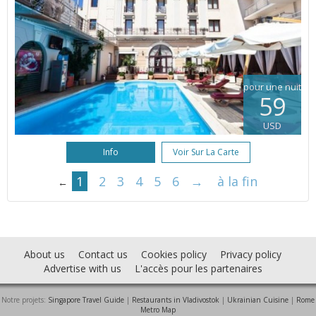
pour une nuit
59
USD
Info
Voir Sur La Carte
1
2
3
4
5
6
→
à la fin
←
About us
Contact us
Cookies policy
Privacy policy
Advertise with us
L'accès pour les partenaires
Notre projets:
Singapore Travel Guide
|
Restaurants in Vladivostok
|
Ukrainian Cuisine
|
Rome
Metro Map