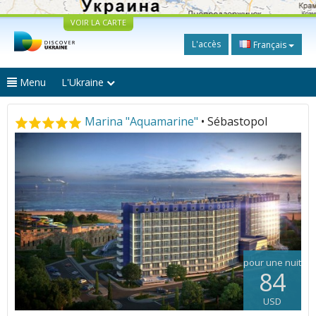
VOIR LA CARTE
L'accès
Français
Menu
L'Ukraine
Marina "Aquamarine"
• Sébastopol
pour une nuit
84
USD