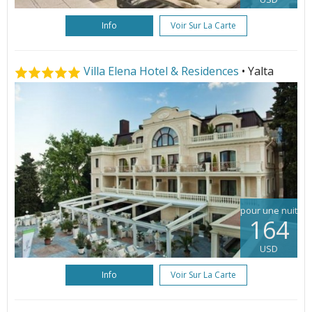
Info
Voir Sur La Carte
Villa Elena Hotel & Residences
• Yalta
pour une nuit
164
USD
Info
Voir Sur La Carte