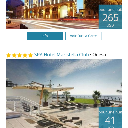
pour une nuit
265
USD
Info
Voir Sur La Carte
SPA Hotel Maristella Club
• Odesa
pour une nuit
41
USD