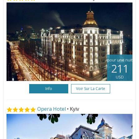
pour une nuit
211
USD
Info
Voir Sur La Carte
Opera Hotel
• Kyiv