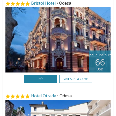
Bristol Hotel
• Odesa
pour une nuit
66
USD
Info
Voir Sur La Carte
Hotel Otrada
• Odesa