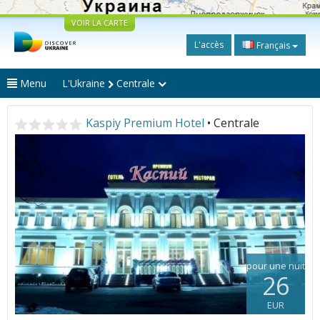
VOIR LA CARTE
L'accès
Français
Menu
L'Ukraine
Centrale
Kaspiy Premium Hotel
• Centrale
pour une nuit
26
EUR