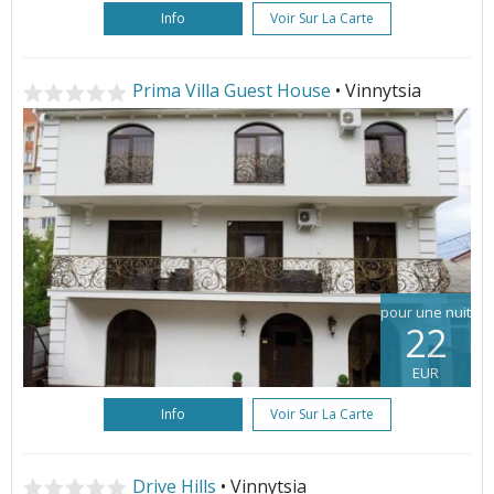
Info
Voir Sur La Carte
Prima Villa Guest House
• Vinnytsia
pour une nuit
22
EUR
Info
Voir Sur La Carte
Drive Hills
• Vinnytsia