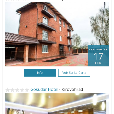
pour une nuit
17
EUR
Info
Voir Sur La Carte
Gosudar Hotel
• Kirovohrad