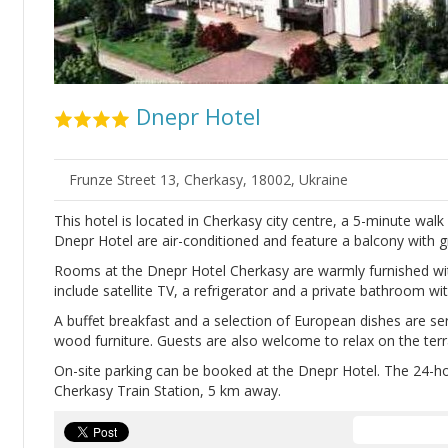
Dnepr Hotel
Frunze Street 13, Cherkasy, 18002, Ukraine
This hotel is located in Cherkasy city centre, a 5-minute walk
Dnepr Hotel are air-conditioned and feature a balcony with 
Rooms at the Dnepr Hotel Cherkasy are warmly furnished with
include satellite TV, a refrigerator and a private bathroom w
A buffet breakfast and a selection of European dishes are serv
wood furniture. Guests are also welcome to relax on the terr
On-site parking can be booked at the Dnepr Hotel. The 24-ho
Cherkasy Train Station, 5 km away.