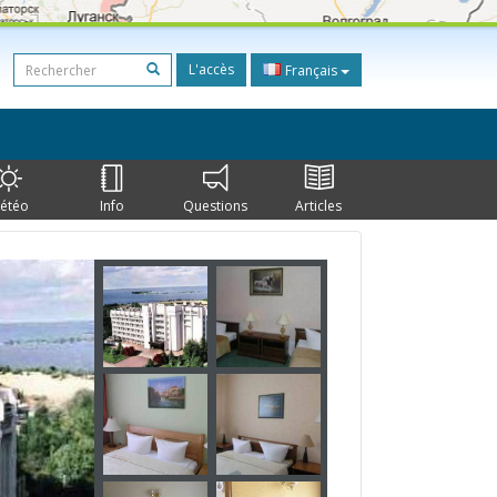
L'accès
Français
étéo
Info
Questions
Articles