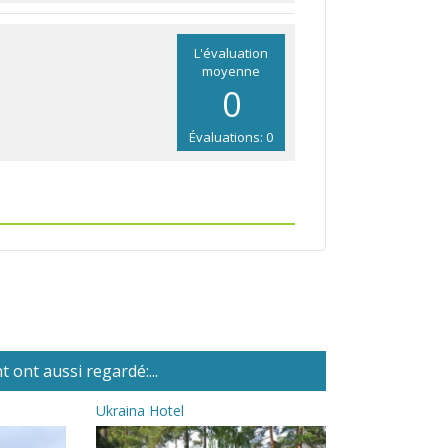
L'évaluation
moyenne
0
Évaluations: 0
 ont aussi regardé:...
Ukraina Hotel