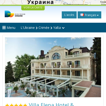
VOIR LA CARTE
L'accès
Français
Menu
L'Ukraine
Crimée
Yalta
Villa Elena Hotel &