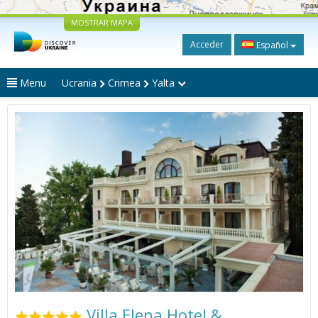
MOSTRAR MAPA
Acceder
Español
Menu
Ucrania
Crimea
Yalta
Villa Elena Hotel &