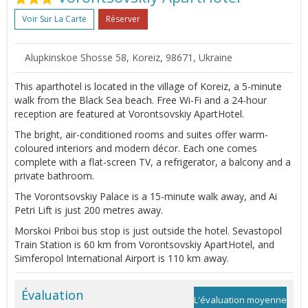
Voir Sur La Carte
Réserver
Alupkinskoe Shosse 58, Koreiz, 98671, Ukraine
This aparthotel is located in the village of Koreiz, a 5-minute
walk from the Black Sea beach. Free Wi-Fi and a 24-hour
reception are featured at Vorontsovskiy ApartHotel.
The bright, air-conditioned rooms and suites offer warm-
coloured interiors and modern décor. Each one comes
complete with a flat-screen TV, a refrigerator, a balcony and a
private bathroom.
The Vorontsovskiy Palace is a 15-minute walk away, and Ai
Petri Lift is just 200 metres away.
Morskoi Priboi bus stop is just outside the hotel. Sevastopol
Train Station is 60 km from Vorontsovskiy ApartHotel, and
Simferopol International Airport is 110 km away.
Évaluation
L'évaluation moyenne