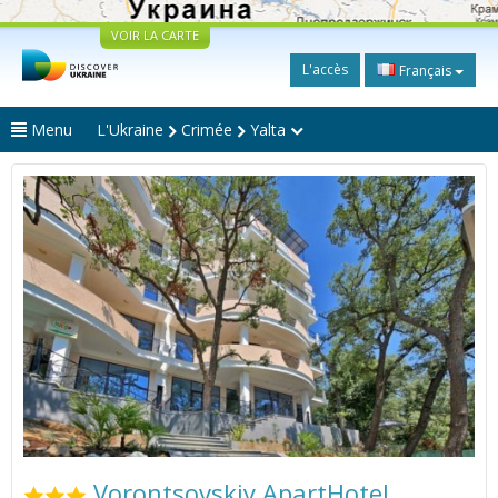
VOIR LA CARTE
L'accès
Français
Menu
L'Ukraine
Crimée
Yalta
Vorontsovskiy ApartHotel